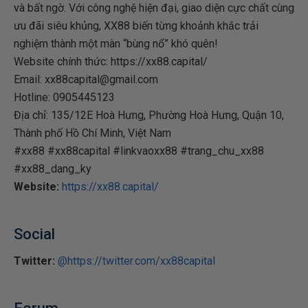
và bất ngờ. Với công nghệ hiện đại, giao diện cực chất cùng
ưu đãi siêu khủng, XX88 biến từng khoảnh khắc trải
nghiệm thành một màn “bùng nổ” khó quên!
Website chính thức: https://xx88.capital/
Email: xx88capital@gmail.com
Hotline: 0905445123
Địa chỉ: 135/12E Hoà Hưng, Phường Hoà Hưng, Quận 10,
Thành phố Hồ Chí Minh, Việt Nam
#xx88 #xx88capital #linkvaoxx88 #trang_chu_xx88
#xx88_dang_ky
Website:
https://xx88.capital/
Social
Twitter:
@https://twitter.com/xx88capital