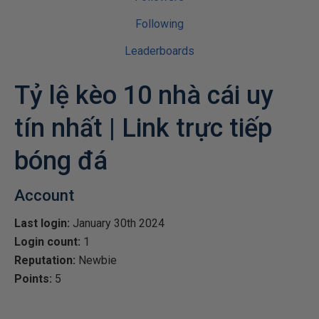
Following
Leaderboards
Tỷ lệ kèo 10 nhà cái uy
tín nhất | Link trực tiếp
bóng đá
Account
Last login:
January 30th 2024
Login count:
1
Reputation:
Newbie
Points:
5