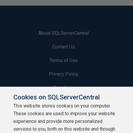
About SQLServerCentral
Contact Us
Terms of Use
Privacy Policy
Contribute
Cookies on SQLServerCentral
Contributors
This website stores cookies on your computer.
These cookies are used to improve your website
Authors
experience and provide more personalized
Newsletters
services to you, both on this website and through