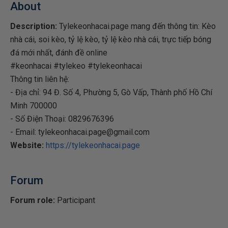
About
Description:
Tylekeonhacai.page mang đến thông tin: Kèo
nhà cái, soi kèo, tỷ lệ kèo, tỷ lệ kèo nhà cái, trực tiếp bóng
đá mới nhất, đánh đề online
#keonhacai #tylekeo #tylekeonhacai
Thông tin liên hệ:
- Địa chỉ: 94 Đ. Số 4, Phường 5, Gò Vấp, Thành phố Hồ Chí
Minh 700000
- Số Điện Thoại: 0829676396
- Email: tylekeonhacai.page@gmail.com
Website:
https://tylekeonhacai.page
Forum
Forum role:
Participant