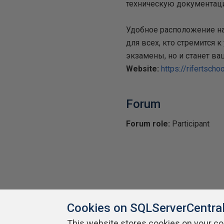
техническую документац
Удобное расположение наш
для всех, кто стремится 
экзамены, но и станет 
Website:
https://rifertschoo
Forum
Forum role:
Participant
Cookies on SQLServerCentra
This website stores cookies on your c