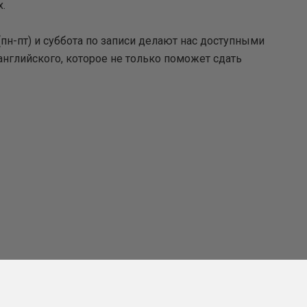
.
пн-пт) и суббота по записи делают нас доступными
 английского, которое не только поможет сдать