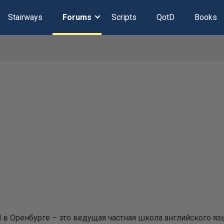
Stairways
Forums
Scripts
QotD
Books
ol в Оренбурге – это ведущая частная школа английского я