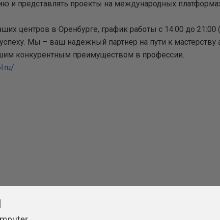
ию и представлять проекты на международных платформах
их центров в Оренбурге, график работы с 14:00 до 21:00 (
к успеху. Мы – ваш надежный партнер на пути к мастерству
вашим конкурентным преимуществом в профессии.
l.ru/
l
omputer.