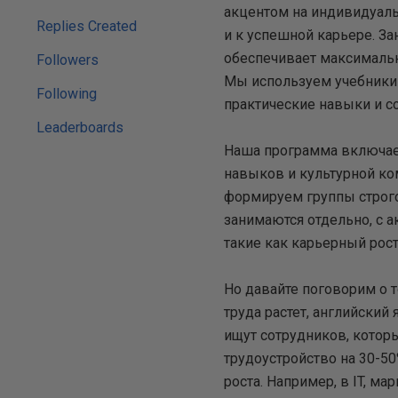
акцентом на индивидуальн
Replies Created
и к успешной карьере. За
обеспечивает максимальн
Followers
Мы используем учебники 
Following
практические навыки и 
Leaderboards
Наша программа включает
навыков и культурной ко
формируем группы строго 
занимаются отдельно, с 
такие как карьерный рос
Но давайте поговорим о 
труда растет, английский
ищут сотрудников, котор
трудоустройство на 30-50
роста. Например, в IT, м