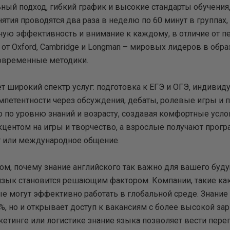
ый подход, гибкий график и высокие стандарты обучения,
нятия проводятся два раза в неделю по 60 минут в группах,
ую эффективность и внимание к каждому, в отличие от п
от Oxford, Cambridge и Longman – мировых лидеров в обра
современные методики.
 широкий спектр услуг: подготовка к ЕГЭ и ОГЭ, индивид
мпетентности через обсуждения, дебаты, ролевые игры и 
по уровню знаний и возрасту, создавая комфортные услови
акцентом на игры и творчество, а взрослые получают про
т или международное общение.
том, почему знание английского так важно для вашего буд
 язык становится решающим фактором. Компании, такие как 
ые могут эффективно работать в глобальной среде. Знание
%, но и открывает доступ к вакансиям с более высокой за
аркетинге или логистике знание языка позволяет вести пер