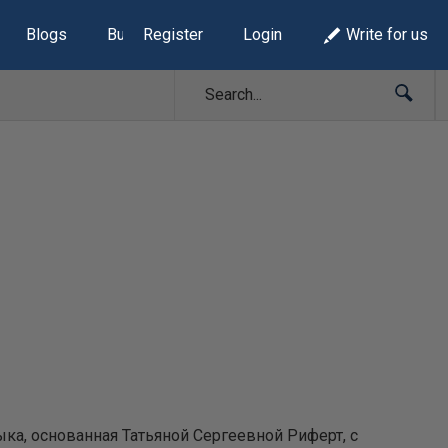
Blogs
Build Lists
Register
Login
Write for us
зыка, основанная Татьяной Сергеевной Риферт, с