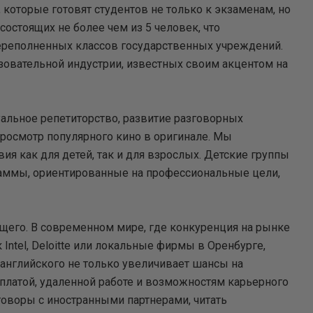
 которые готовят студентов не только к экзаменам, но
 состоящих не более чем из 5 человек, что
ереполненных классов государственных учреждений.
зовательной индустрии, известных своим акцентом на
уальное репетиторство, развитие разговорных
просмотр популярного кино в оригинале. Мы
я как для детей, так и для взрослых. Детские группы
граммы, ориентированные на профессиональные цели,
ущего. В современном мире, где конкуренция на рынке
Intel, Deloitte или локальные фирмы в Оренбурге,
 английского не только увеличивает шансы на
рплатой, удаленной работе и возможностям карьерного
еговоры с иностранными партнерами, читать