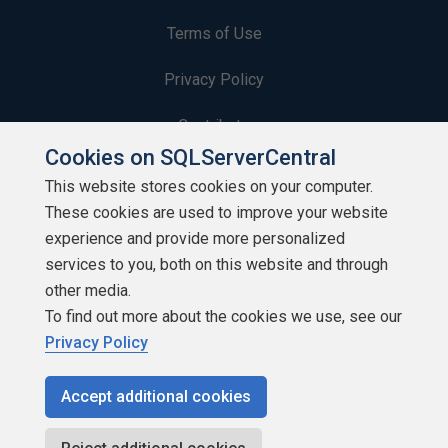
Terms of Use
Privacy Policy
Contribute
Cookies on SQLServerCentral
Contributors
This website stores cookies on your computer.
These cookies are used to improve your website
Authors
experience and provide more personalized
Newsletters
services to you, both on this website and through
other media.
Build Lists
To find out more about the cookies we use, see our
Privacy Policy
Accept additional cookies
Copyright 1999 - 2026 Red Gate Software Ltd