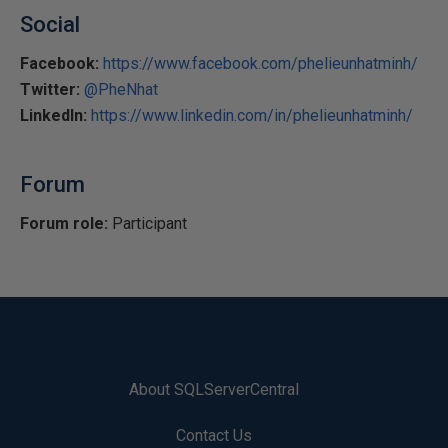
Social
Facebook:
https://www.facebook.com/phelieunhatminh/
Twitter:
@PheNhat
LinkedIn:
https://www.linkedin.com/in/phelieunhatminh/
Forum
Forum role:
Participant
About SQLServerCentral
Contact Us