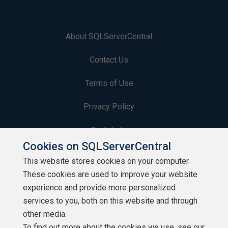
About SQLServerCentral
Contact Us
Terms of Use
Privacy Policy
Contribute
Cookies on SQLServerCentral
Contributors
This website stores cookies on your computer.
These cookies are used to improve your website
Authors
experience and provide more personalized
Newsletters
services to you, both on this website and through
other media.
Build Lists
To find out more about the cookies we use, see our