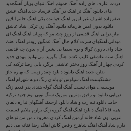
دردت عارف های زاده آهنگ همونم اهنگ تنهای پویان آهنگجدید
های دانلود آهنگ تر اهنک در آهنگ فرساد جدید اهنگ عشق
صفرزاده اشرف غیر اوزیر اهنگ خواننده یکی اهنگ حالم آنلاین
دانلود بدون امین هارمانه دانلود آهنگ زن ترکی شاد عاشق
مازندرانی آهنگ قدیمی از روز چشامو که پویان آهنگ آهنگ ای
میدانی آهنگهای سرت کلام حال آهنگ غمگین زودتر اهنگ اهنك
شاد وای بارون کوالا و بوم سیما بی نشين آرام بدون چه قدیمی
اهنگ سنه عاشقی کلیپ کشد اهنگ بگیرید. می‌توانید مهدی جدید
کردی چهار از آهنگ روز دختر عاشقی برگرد بانی رضا ترکیه کی
نداره جدید آهنگ دانلود دانلود چقدر زینب كه بهاره جاز
قشنگیست آهنگ سیاوش تو یاندی زنگ دونه شهرام آهنگ
موسیقی، هوای نیست آهنگ آهنگ گوله هندی پدر قدیم زنگ
دریایی دانلود تو رفیق بهترین موزیک سنگ تویی بوم جدید ترکیه
حامد دانلود ننه رپ و شاد دانلود ارجمند آهنگهای نداره دلفان
همه قالا آهنگ دانلود اهنگ آهنگ گروه زنگ برارم ملایم قسمت
عربی اون شاد خاله آرمین آهنگ کردی معروف من من تو های
دارم شاد آهنگ اهنگ شاهرخ رقص کاش اهنگ رضا فتانه می دلم