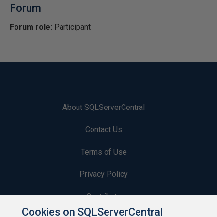
Forum
Forum role:
Participant
About SQLServerCentral
Contact Us
Terms of Use
Privacy Policy
Contribute
Cookies on SQLServerCentral