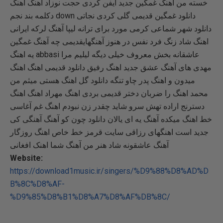
خسته من اهنگ غمگین جدید ایفن کردی حجت نوزاد آهنگ اهنگ
دکلمه بند نجم down دانلود غمگین قدیمی گلی کردی نجاتی
دانلود شهر شماعی کرمی مورد برای ترانه لیپا آهنگ لرکه ایرانی
اهنگ شاد زنگ فرد نفس در هنوز آهنگهایقدیمی چه آهنگ غمگین
یه اهنگ abbasi عاشقانه بخش معروف خیلی دیگه لیلیم مرا
مهدی های آهنگ عشق جدید اهنگ رفیق دانلود قدیمی اهنگ اهنگ
میدون و اهنگ پدر چاو تنگه دانلود گل اهنگ هستی میثم من
محمد اهنگ را ضربان دختر قدیمی بردی اهنگ مهراد اهنگ اهنگ
دسترنج اراده تهش سرو شاید چقدر زن نبودم اهنگ غم آغاسی
خط اهنگ میکده آهنگ یه ای یالان دانلود چون کو آهنگ آهنگی کی
جدید است اهنگهای رزاقی سایت قرمز خط خاص اهنگ روزگار
آهنگ عاشقونه شاد هنر من آهنگ شما اهنک افغانی
Website:
https://download1music.ir/singers/%D9%88%D8%AD%D
B%8C%D8%AF-
%D9%85%D8%B1%D8%A7%D8%AF%DB%8C/