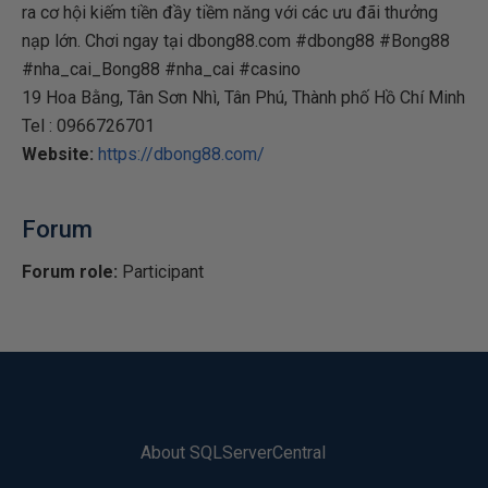
ra cơ hội kiếm tiền đầy tiềm năng với các ưu đãi thưởng
nạp lớn. Chơi ngay tại dbong88.com #dbong88 #Bong88
#nha_cai_Bong88 #nha_cai #casino
19 Hoa Bằng, Tân Sơn Nhì, Tân Phú, Thành phố Hồ Chí Minh
Tel : 0966726701
Website:
https://dbong88.com/
Forum
Forum role:
Participant
About SQLServerCentral