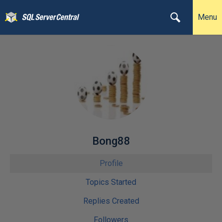
Menu
Bong88
Profile
Topics Started
Replies Created
Followers