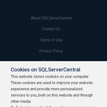
About SQLServerCentral
Contact Us
Terms of Use
Privacy Policy
Contribute
Cookies on SQLServerCentral
Contributors
This website stores cookies on your computer.
These cookies are used to improve your website
Authors
experience and provide more personalized
Newsletters
services to you, both on this website and through
other media.
Build Lists