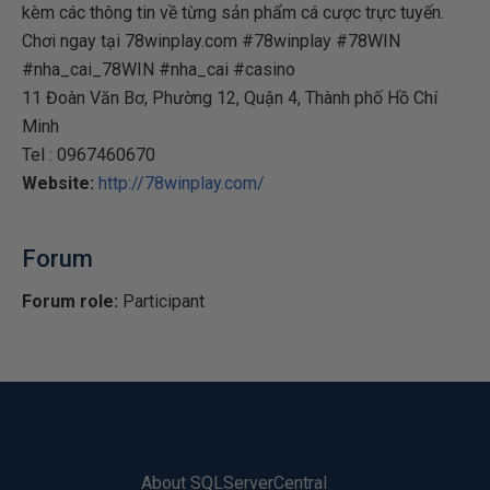
kèm các thông tin về từng sản phẩm cá cược trực tuyến.
Chơi ngay tại 78winplay.com #78winplay #78WIN
#nha_cai_78WIN #nha_cai #casino
11 Đoàn Văn Bơ, Phường 12, Quận 4, Thành phố Hồ Chí
Minh
Tel : 0967460670
Website:
http://78winplay.com/
Forum
Forum role:
Participant
About SQLServerCentral