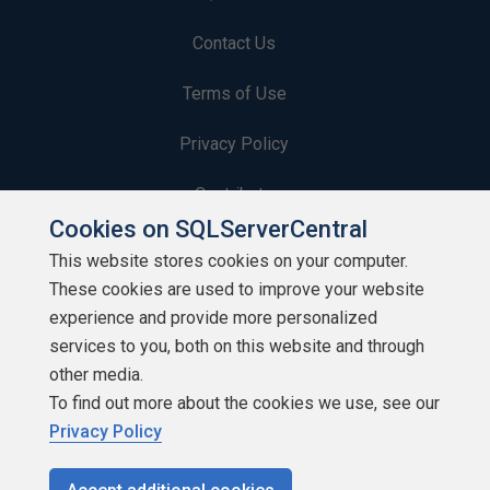
Contact Us
Terms of Use
Privacy Policy
Contribute
Cookies on SQLServerCentral
Contributors
This website stores cookies on your computer.
These cookies are used to improve your website
Authors
experience and provide more personalized
Newsletters
services to you, both on this website and through
other media.
Build Lists
To find out more about the cookies we use, see our
Privacy Policy