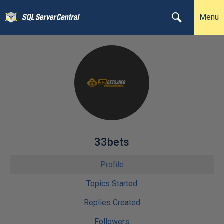
Menu
33bets
Profile
Topics Started
Replies Created
Followers