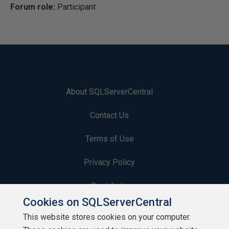
Forum role:
Participant
About SQLServerCentral
Contact Us
Terms of Use
Privacy Policy
Contribute
Cookies on SQLServerCentral
Contributors
This website stores cookies on your computer.