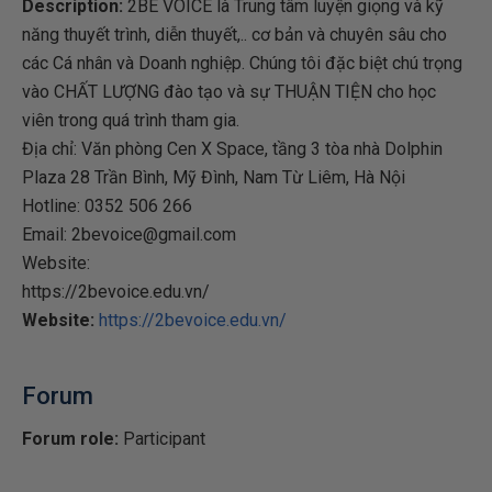
Description:
2BE VOICE là Trung tâm luyện giọng và kỹ
năng thuyết trình, diễn thuyết,.. cơ bản và chuyên sâu cho
các Cá nhân và Doanh nghiệp. Chúng tôi đặc biệt chú trọng
vào CHẤT LƯỢNG đào tạo và sự THUẬN TIỆN cho học
viên trong quá trình tham gia.
Địa chỉ: Văn phòng Cen X Space, tầng 3 tòa nhà Dolphin
Plaza 28 Trần Bình, Mỹ Đình, Nam Từ Liêm, Hà Nội
Hotline: 0352 506 266
Email: 2bevoice@gmail.com
Website:
https://2bevoice.edu.vn/
Website:
https://2bevoice.edu.vn/
Forum
Forum role:
Participant