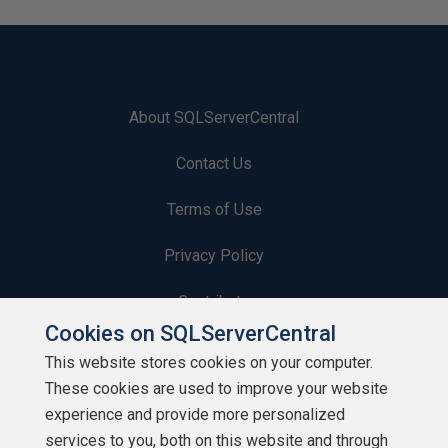
About SQLServerCentral
Contact Us
Terms of Use
Privacy Policy
Contribute
Cookies on SQLServerCentral
Contributors
This website stores cookies on your computer.
These cookies are used to improve your website
Authors
experience and provide more personalized
Newsletters
services to you, both on this website and through