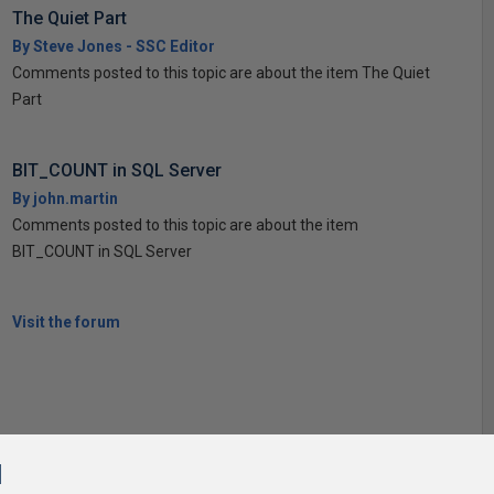
The Quiet Part
By Steve Jones - SSC Editor
Comments posted to this topic are about the item The Quiet
Part
BIT_COUNT in SQL Server
By john.martin
Comments posted to this topic are about the item
BIT_COUNT in SQL Server
Visit the forum
l