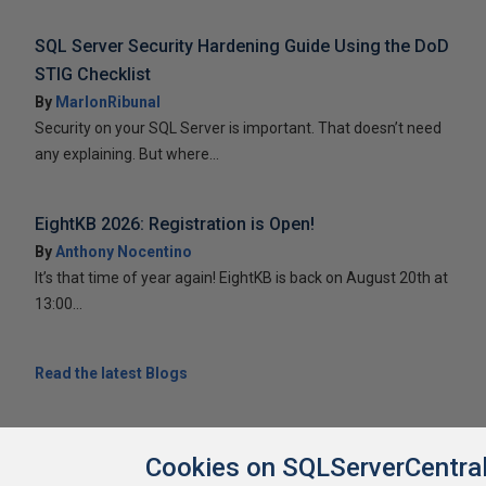
SQL Server Security Hardening Guide Using the DoD
STIG Checklist
By
MarlonRibunal
Security on your SQL Server is important. That doesn’t need
any explaining. But where...
EightKB 2026: Registration is Open!
By
Anthony Nocentino
It’s that time of year again! EightKB is back on August 20th at
13:00...
Read the latest Blogs
Cookies on SQLServerCentra