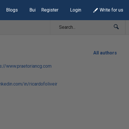
Blogs
Build Lists
Register
Login
Write for us
All authors
ps://www.praetoriancg.com
nkedin.com/in/ricardofoliveir