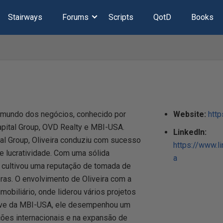
Stairways
Forums
Scripts
QotD
Books
o mundo dos negócios, conhecido por
Website:
htt
pital Group, OVD Realty e MBI-USA.
LinkedIn:
 Group, Oliveira conduziu com sucesso
https://www.li
 lucratividade. Com uma sólida
a
e cultivou uma reputação de tomada de
as. O envolvimento de Oliveira com a
obiliário, onde liderou vários projetos
have da MBI-USA, ele desempenhou um
ões internacionais e na expansão de